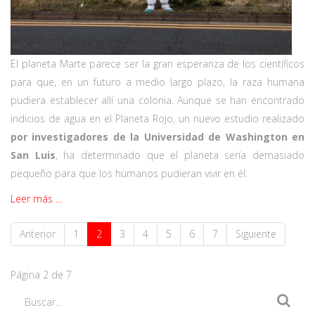
El planeta Marte parece ser la gran esperanza de los científicos
para que, en un futuro a medio largo plazo, la raza humana
pudiera establecer allí una colonia. Aunque se han encontrado
indicios de agua en el Planeta Rojo, un nuevo estudio realizado
por investigadores de la Universidad de Washington en
San Luis
, ha determinado que el planeta sería demasiado
pequeño para que los humanos pudieran vivir en él.
Leer más ...
Anterior
1
2
3
4
5
6
7
Siguiente
Página 2 de 7