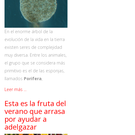
En el enorme árbol de la
evolución de la vida en la tierra
existen seres de complejidad
muy diversa. Entre los animales,
el grupo que se considera más
primitivo es el de las esponjas,
llamados
Porifera
,
Leer más ...
Esta es la fruta del
verano que arrasa
por ayudar a
adelgazar