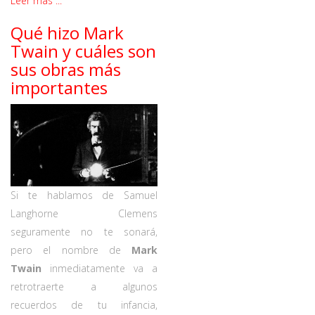
Leer más ...
Qué hizo Mark
Twain y cuáles son
sus obras más
importantes
Si te hablamos de Samuel
Langhorne Clemens
seguramente no te sonará,
pero el nombre de
Mark
Twain
inmediatamente va a
retrotraerte a algunos
recuerdos de tu infancia,